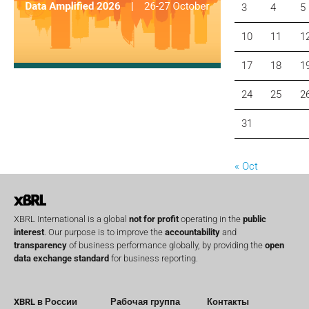
3
4
5
10
11
1
17
18
1
24
25
2
31
« Oct
XBRL International is a global
not for profit
operating in the
public
interest
. Our purpose is to improve the
accountability
and
transparency
of business performance globally, by providing the
open
data exchange standard
for business reporting.
XBRL в России
Рабочая группа
Контакты