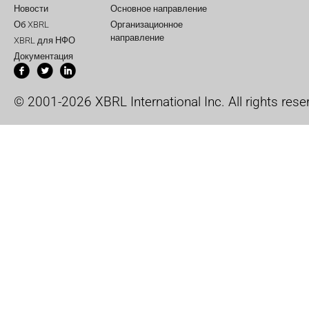
Новости
Основное направление
Об XBRL
Организационное
направление
XBRL для НФО
Документация
© 2001-2026 XBRL International Inc. All rights rese