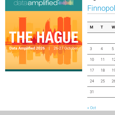
Finnopo
M
T
W
3
4
5
10
11
1
17
18
1
24
25
2
31
« Oct