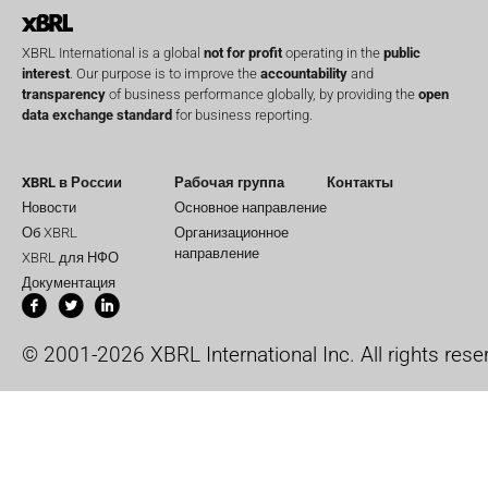
XBRL International is a global
not for profit
operating in the
public
interest
. Our purpose is to improve the
accountability
and
transparency
of business performance globally, by providing the
open
data exchange standard
for business reporting.
XBRL в России
Рабочая группа
Контакты
Новости
Основное направление
Об XBRL
Организационное
направление
XBRL для НФО
Документация
© 2001-2026 XBRL International Inc. All rights rese