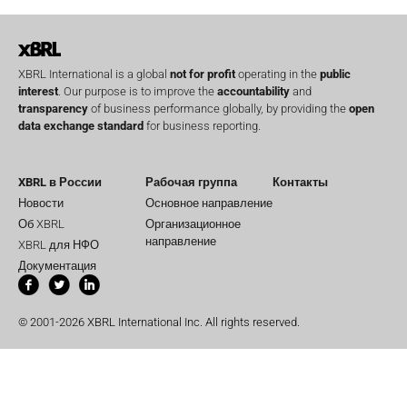
XBRL International is a global
not for profit
operating in the
public
interest
. Our purpose is to improve the
accountability
and
transparency
of business performance globally, by providing the
open
data exchange standard
for business reporting.
XBRL в России
Рабочая группа
Контакты
Новости
Основное направление
Об XBRL
Организационное
направление
XBRL для НФО
Документация
© 2001-2026 XBRL International Inc. All rights reserved.