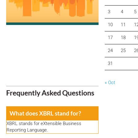
3
4
5
10
11
1
17
18
1
24
25
2
31
« Oct
Frequently Asked Questions
What does XBRL stand for?
XBRL stands for eXtensible Business
Reporting Language.